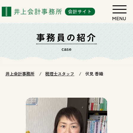
会計サイト
事務員の紹介
case
井上会計事務所
税理士スタッフ
伏見 香織