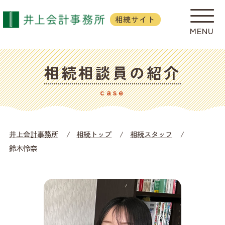
相続サイト
相続相談員の紹介
case
井上会計事務所
相続トップ
相続スタッフ
鈴木怜奈